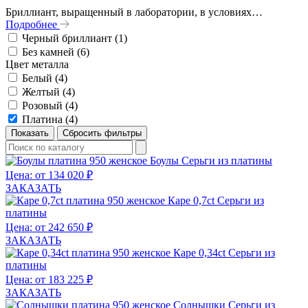
Бриллиант, выращенный в лаборатории, в условиях…
Подробнее
Черный бриллиант (
1
)
Без камней (
6
)
Цвет металла
Белый (
4
)
Желтый (
4
)
Розовый (
4
)
Платина (
4
)
Боулы
Серьги из платины
Цена: от 134 020 ₽
ЗАКАЗАТЬ
Каре 0,7ct
Серьги из
платины
Цена: от 242 650 ₽
ЗАКАЗАТЬ
Каре 0,34ct
Серьги из
платины
Цена: от 183 225 ₽
ЗАКАЗАТЬ
Солнышки
Серьги из