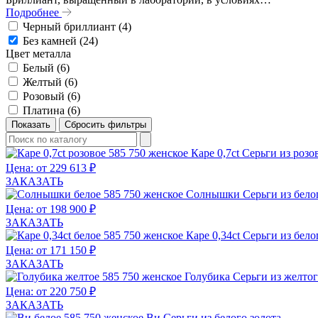
Подробнее
Черный бриллиант (
4
)
Без камней (
24
)
Цвет металла
Белый (
6
)
Желтый (
6
)
Розовый (
6
)
Платина (
6
)
Каре 0,7ct
Серьги из розо
Цена: от 229 613 ₽
ЗАКАЗАТЬ
Солнышки
Серьги из бело
Цена: от 198 900 ₽
ЗАКАЗАТЬ
Каре 0,34ct
Серьги из бело
Цена: от 171 150 ₽
ЗАКАЗАТЬ
Голубика
Серьги из желтог
Цена: от 220 750 ₽
ЗАКАЗАТЬ
Ви
Серьги из белого золота