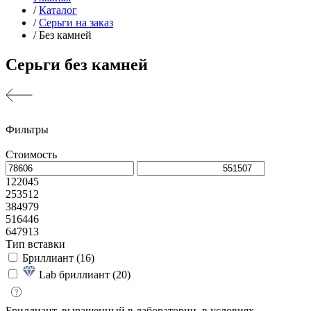
/
Каталог
/
Серьги на заказ
/
Без камней
Серьги без камней
Фильтры
Стоимость
122045
253512
384979
516446
647913
Тип вставки
Бриллиант (
16
)
Lab бриллиант (
20
)
Бриллиант, выращенный в лаборатории, в условиях…