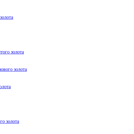
 золота
того золота
зового золота
олота
го золота