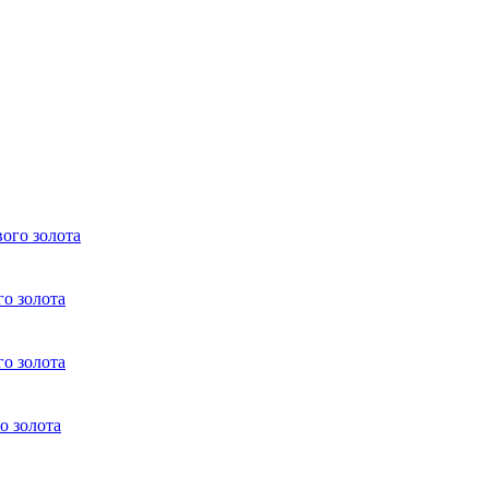
вого золота
го золота
го золота
о золота