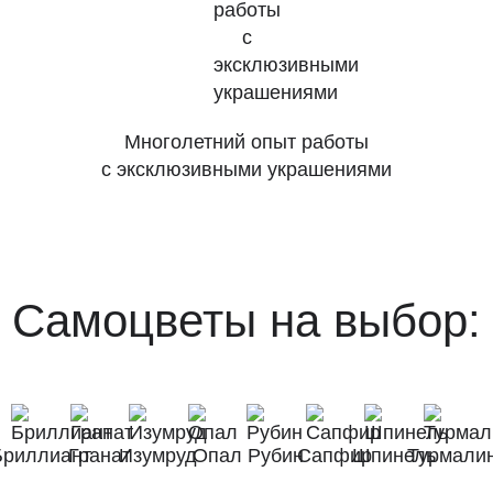
Многолетний опыт работы
с эксклюзивными украшениями
Самоцветы на выбор:
Бриллиант
Гранат
Изумруд
Опал
Рубин
Сапфир
Шпинель
Турмали