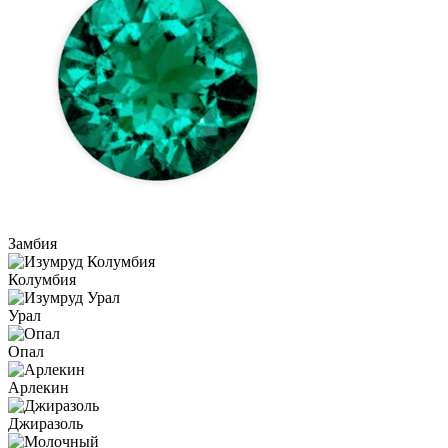
Замбия
Колумбия
Урал
Опал
Арлекин
Джиразоль