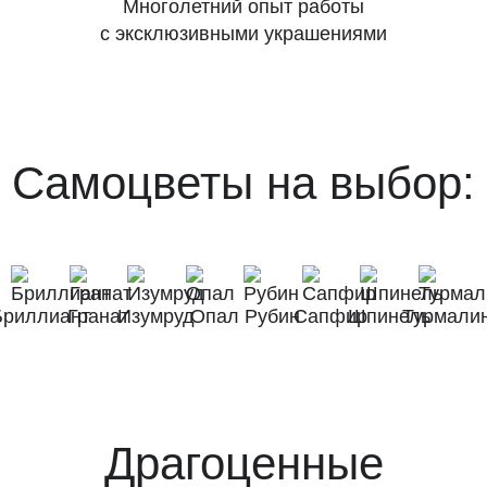
Многолетний опыт работы
с эксклюзивными украшениями
Самоцветы на выбор:
Бриллиант
Гранат
Изумруд
Опал
Рубин
Сапфир
Шпинель
Турмали
Драгоценные