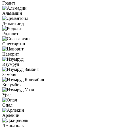
Гранат
Альмадин
Демантоид
Родолит
Спессартин
Цаворит
Изумруд
Замбия
Колумбия
Урал
Опал
Арлекин
Джиразоль