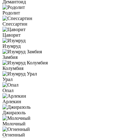
Демантоид
Родолит
Спессартин
Цаворит
Изумруд
Замбия
Колумбия
Урал
Опал
Арлекин
Джиразоль
Молочный
Огненный