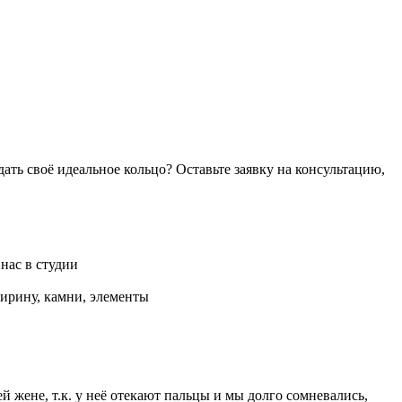
дать своё идеальное кольцо? Оставьте заявку на консультацию,
нас в студии
ирину, камни, элементы
А
жене, т.к. у неё отекают пальцы и мы долго сомневались,
О