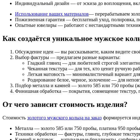
Индивидуальный дизайн — от эскиза до воплощения, вкл
Использование ваших материалов
— перерабатываем золо
Пожизненная гарантия — бесплатный уход, полировка, по
Опытные ювелиры — работают с нестандартными техниками
Как создаётся уникальное мужское кол
Обсуждение идеи — вы рассказываете, каким видите своё
Выбор фактуры — предлагаем разные варианты:
Гладкий глянец — для любителей строгой элегантн
Чеканная текстура — для тех, кто ценит ручную раб
Легкая матовость — минималистичный вариант для
Родирование белое, черное, золочение — для непов
Подбор металла и камней — золото 585 или 750 пробы (жё
Финишная обработка — покрытия, совмещение текстур, г
От чего зависит стоимость изделия?
Стоимость
золотого мужского кольца на заказ
формируется инд
Металла — золото 585 или 750 пробы, платина 950 проб
Техники обработки — фактуры, глянец, глубокие текстур
Камней и вставок — натуральные бриллианты, сапфиры и