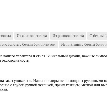
 золота
Из желтого золота
Из розового золота
С белым б
того золота с белым бриллиантом
Из платины с белым брилл
ение вашего характера и стиля. Уникальный дизайн, важные сим
и эксклюзивность.
 на заказ уникально. Наши ювелиры не поглощены рутинными о
ольцо с грубой ручной чеканкой, ярким глянцем, мягкой или вы
ская.