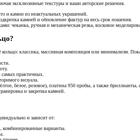
ючая эксклюзивные текстуры и ваши авторские решения.
то и камни из неактуальных украшений.
дкрепка камней и обновление фактур на весь срок ношения.
: чеканка, ручная и механическая резка, восковое моделирова
ьцо?
 кольцо: классика, массивная композиция или минимализм. Пок
ости.
оту.
 самых практичных.
торимого визуала.
лтое, белое, розовое), платина 950 пробы, а также бриллианты,
равировка и закрепка камней.
ивидуально и зависит от:
ы, комбинированные варианты.
ы.
 прочее.